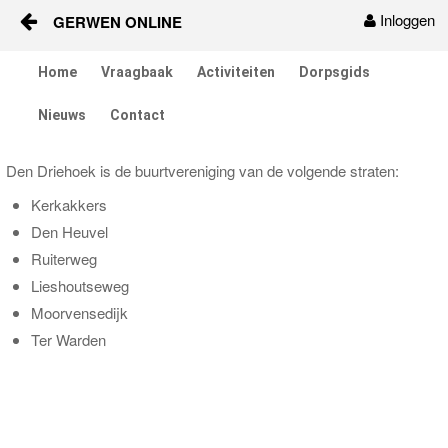
Inloggen
GERWEN ONLINE
Naar content
Home
Vraagbaak
Activiteiten
Dorpsgids
Home
Nieuws
Contact
Vraagbaak
Den Driehoek is de buurtvereniging van de volgende straten:
Activiteiten
Kerkakkers
Den Heuvel
Dorpsgids
Ruiterweg
Nieuws
Lieshoutseweg
Moorvensedijk
Contact
Ter Warden
Berichten en verhalen
Groepen