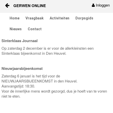
Inloggen
GERWEN ONLINE
Naar content
Home
Vraagbaak
Activiteiten
Dorpsgids
Home
Nieuws
Contact
Vraagbaak
Sinterklaas Journaal
Activiteiten
Op zaterdag 2 december is er voor de allerkleinsten een
Sinterklaas bijeenkomst in Den Heuvel.
Dorpsgids
Nieuwjaarsbijeenkomst
Nieuws
Zaterdag 6 januari is het tijd voor de
NIEUWJAARSBIJEENKOMST in den Heuvel.
Contact
Aanvangstijd: 18:30.
Voor de innerlijke mens wordt gezorgd, dus je hoeft van te voren
niet te eten.
Berichten en verhalen
Groepen