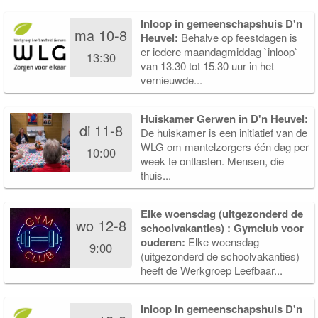
Inloop in gemeenschapshuis D'n
ma 10-8
Heuvel:
Behalve op feestdagen is
er iedere maandagmiddag `inloop`
13:30
van 13.30 tot 15.30 uur in het
vernieuwde...
Huiskamer Gerwen in D'n Heuvel:
di 11-8
De huiskamer is een initiatief van de
WLG om mantelzorgers één dag per
10:00
week te ontlasten. Mensen, die
thuis...
Elke woensdag (uitgezonderd de
wo 12-8
schoolvakanties) : Gymclub voor
ouderen:
Elke woensdag
9:00
(uitgezonderd de schoolvakanties)
heeft de Werkgroep Leefbaar...
Inloop in gemeenschapshuis D'n