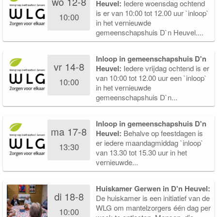
wo 12-8
Heuvel:
Iedere woensdag ochtend
is er van 10:00 tot 12.00 uur `inloop`
10:00
in het vernieuwde
gemeenschapshuis D`n Heuvel....
Inloop in gemeenschapshuis D'n
vr 14-8
Heuvel:
Iedere vrijdag ochtend is er
van 10:00 tot 12.00 uur een `inloop`
10:00
in het vernieuwde
gemeenschapshuis D`n...
Inloop in gemeenschapshuis D'n
ma 17-8
Heuvel:
Behalve op feestdagen is
er iedere maandagmiddag `inloop`
13:30
van 13.30 tot 15.30 uur in het
vernieuwde...
Huiskamer Gerwen in D'n Heuvel:
di 18-8
De huiskamer is een initiatief van de
WLG om mantelzorgers één dag per
10:00