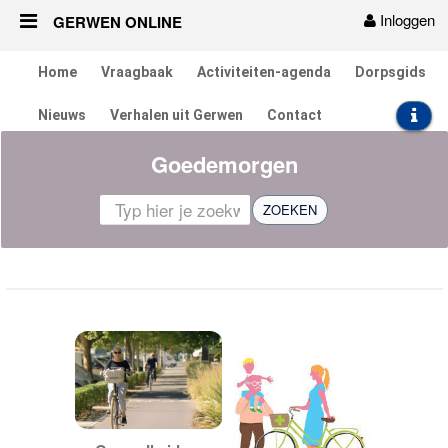
Inloggen
GERWEN ONLINE
Naar content
Home
Vraagbaak
Activiteiten-agenda
Dorpsgids
Home
Nieuws
Verhalen uit Gerwen
Contact
Vraagbaak
Goedemorgen
Activiteiten
ZOEKEN
Dorpsgids
Nieuws
Contact
Berichten en verhalen
Groepen