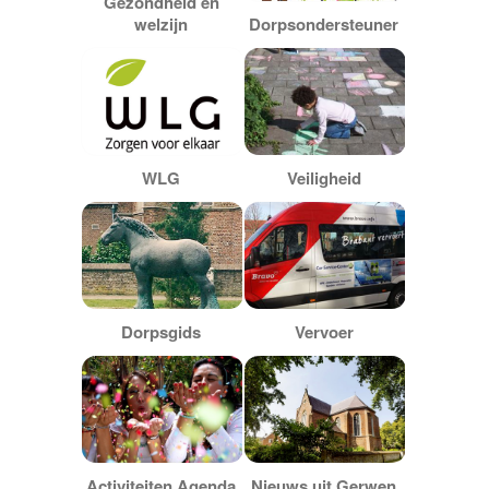
Gezondheid en
welzijn
Dorpsondersteuner
pakketfraude
WLG
Veiligheid
Dorpsgids
Vervoer
Activiteiten Agenda
Nieuws uit Gerwen