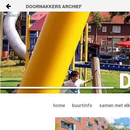
DOORNAKKERS ARCHIEF
Skip to Content
Select Language
▼
home
buurtinfo
samen met elkaar
gezondheid en welzijn
veilig en leefbaar
onderwijs en jeugd
home
buurtinfo
samen met elk
apps voor ons
TONGELRE ONLINE