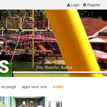
Login
Register
 en jeugd
apps voor ons
vitalis