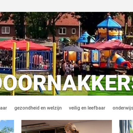
aar
gezondheid en welzijn
veilig en leefbaar
onderwijs