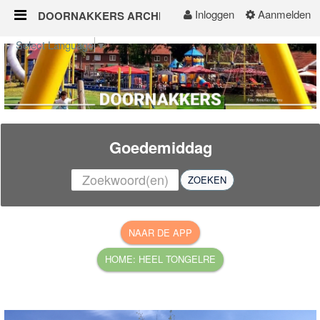
Inloggen
Aanmelden
DOORNAKKERS ARCHIEF
Naar content
Select Language
▼
home
buurtinfo
samen met elkaar
Goedemiddag
gezondheid en welzijn
ZOEKEN
veilig en leefbaar
onderwijs en jeugd
apps voor ons
TONGELRE ONLINE