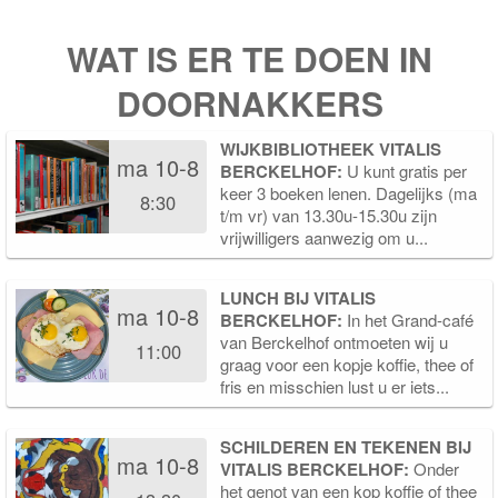
WAT IS ER TE DOEN IN
DOORNAKKERS
WIJKBIBLIOTHEEK VITALIS
ma 10-8
BERCKELHOF:
U kunt gratis per
keer 3 boeken lenen. Dagelijks (ma
8:30
t/m vr) van 13.30u-15.30u zijn
vrijwilligers aanwezig om u...
LUNCH BIJ VITALIS
ma 10-8
BERCKELHOF:
In het Grand-café
van Berckelhof ontmoeten wij u
11:00
graag voor een kopje koffie, thee of
fris en misschien lust u er iets...
SCHILDEREN EN TEKENEN BIJ
ma 10-8
VITALIS BERCKELHOF:
Onder
het genot van een kop koffie of thee