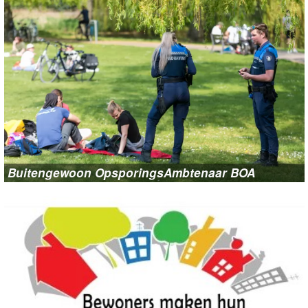
Buitengewoon OpsporingsAmbtenaar BOA