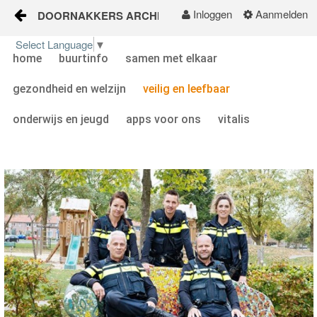
Inloggen
Aanmelden
DOORNAKKERS ARCHIEF
Naar content
Select Language
▼
home
buurtinfo
samen met elkaar
home
gezondheid en welzijn
veilig en leefbaar
buurtinfo
onderwijs en jeugd
apps voor ons
vitalis
samen met elkaar
gezondheid en welzijn
veilig en leefbaar
onderwijs en jeugd
apps voor ons
TONGELRE ONLINE