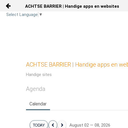
ACHTSE BARRIER | Handige apps en websites
Skip to Content
Select Language
▼
Digitale Zorg
Zelfzorg
Agenda
ACHTSE BARRIER | Handige apps en web
Activiteiten
Handige sites
Media
Agenda
Prikbord
Calendar
Kaart
TODAY
August 02 — 08, 2026