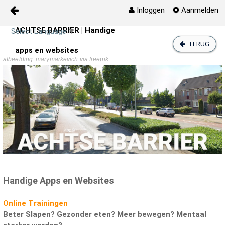
Inloggen
Aanmelden
ACHTSE BARRIER | Handige
Naar content
Select Language
▼
Digitale Zorg
TERUG
apps en websites
afbeelding: marymarkevich via freepik
Zelfzorg
Agenda
Activiteiten
Media
Prikbord
Handige Apps en Websites
Kaart
Online Trainingen
Beter Slapen? Gezonder eten? Meer bewegen? Mentaal