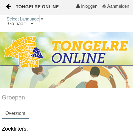
Inloggen
Aanmelden
TONGELRE ONLINE
Naar content
Select Language
▼
Ga naar..
Home
Wijkgids
Kalender
Nieuws
Groepen
Groepen
Overzicht
Zoekfilters: