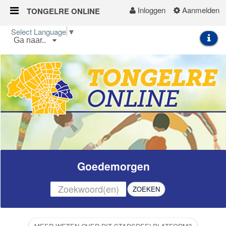
Inloggen
Aanmelden
TONGELRE ONLINE
Naar content
Select Language
▼
Ga naar..
Home
Wijkgids
Kalender
Nieuws
Groepen
Goedemorgen
ZOEKEN