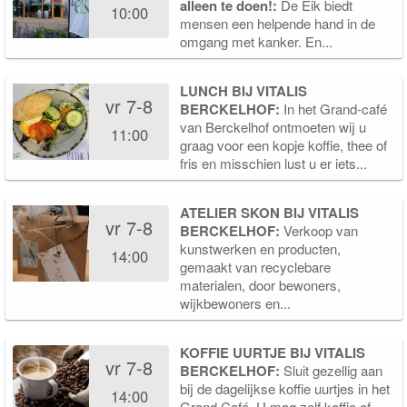
alleen te doen!:
De Eik biedt
10:00
mensen een helpende hand in de
omgang met kanker. En...
LUNCH BIJ VITALIS
vr 7-8
BERCKELHOF:
In het Grand-café
van Berckelhof ontmoeten wij u
11:00
graag voor een kopje koffie, thee of
fris en misschien lust u er iets...
ATELIER SKON BIJ VITALIS
vr 7-8
BERCKELHOF:
Verkoop van
kunstwerken en producten,
14:00
gemaakt van recyclebare
materialen, door bewoners,
wijkbewoners en...
KOFFIE UURTJE BIJ VITALIS
vr 7-8
BERCKELHOF:
Sluit gezellig aan
bij de dagelijkse koffie uurtjes in het
14:00
Grand Café. U mag zelf koffie of