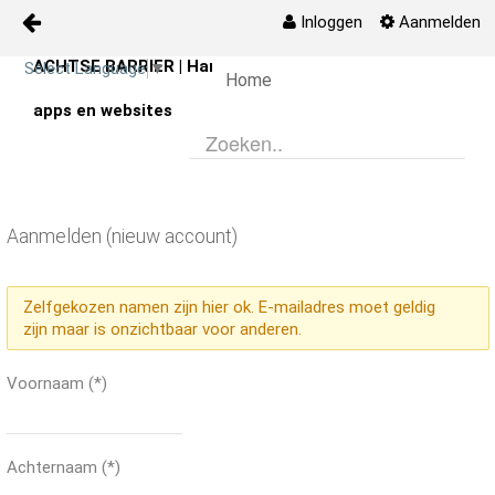
Inloggen
Aanmelden
ACHTSE BARRIER | Handige
Naar content
Select Language
▼
Home
Digitale Zorg
apps en websites
Zelfzorg
Agenda
Aanmelden (nieuw account)
Activiteiten
Zelfgekozen namen zijn hier ok. E-mailadres moet geldig
Media
zijn maar is onzichtbaar voor anderen.
Prikbord
Voornaam
(*)
Kaart
Achternaam
(*)