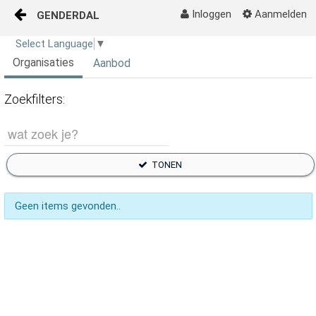
Inloggen
Aanmelden
GENDERDAL
Naar content
Select Language
▼
Organisaties
Home
Aanbod
Zoekfilters:
TONEN
Geen items gevonden..