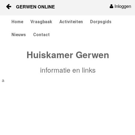
Inloggen
GERWEN ONLINE
Naar content
Home
Vraagbaak
Activiteiten
Dorpsgids
Home
Nieuws
Contact
Vraagbaak
Huiskamer Gerwen
Activiteiten
informatie en links
Dorpsgids
a
Nieuws
Contact
Berichten en verhalen
Groepen