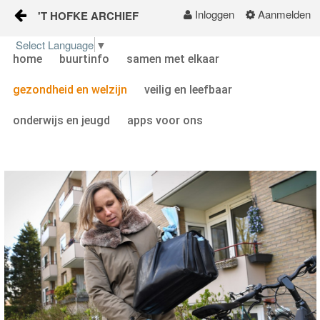
Inloggen
Aanmelden
'T HOFKE ARCHIEF
Naar content
Select Language
▼
home
buurtinfo
samen met elkaar
home
gezondheid en welzijn
veilig en leefbaar
buurtinfo
onderwijs en jeugd
apps voor ons
samen met elkaar
gezondheid en welzijn
veilig en leefbaar
onderwijs en jeugd
apps voor ons
KALENDER