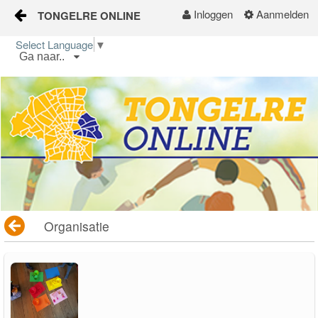
Inloggen
Aanmelden
TONGELRE ONLINE
Naar content
Select Language
▼
Ga naar..
Home
Wijkgids
Kalender
Nieuws
Groepen
Organisatie