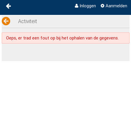
Inloggen
Aanmelden
BUURTPLEIN ACHTSE
Naar content
Activiteit
Activiteitenkalender
BARRIER
Oeps, er trad een fout op bij het ophalen van de gegevens.
Contact
Privacy
Disclaimer
Wijkverhalen
Link in bio