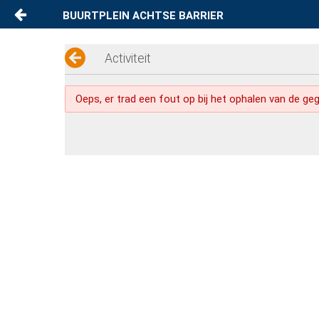
BUURTPLEIN ACHTSE BARRIER
Naar content
Activiteitenkalender
Activiteit
Contact
Oeps, er trad een fout op bij het ophalen van de ge
Privacy
Disclaimer
Wijkverhalen
Link in bio