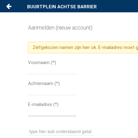
BUURTPLEIN ACHTSE BARRIER
Naar content
Activiteitenkalender
Aanmelden (nieuw account)
Contact
Zelfgekozen namen zijn hier ok. E-mailadres moet ge
Privacy
Voornaam
(*)
Disclaimer
Achternaam
(*)
Wijkverhalen
Link in bio
E-mailadres
(*)