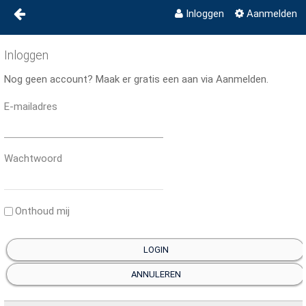
Inloggen
Aanmelden
BUURTPLEIN ACHTSE
Naar content
Inloggen
Activiteitenkalender
BARRIER
Nog geen account? Maak er gratis een aan via Aanmelden.
Contact
E-mailadres
Privacy
Wachtwoord
Disclaimer
Wijkverhalen
Onthoud mij
Link in bio
LOGIN
ANNULEREN