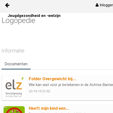
Inlogge
Naar content
Jeugdgezondheid en -welzijn
Logopedie
HOME
Kinderen en Jeugd 2
Nieuws
Informatie
Activiteiten
Documenten
Mediatheek
Folder Overgewicht bij...
Wie kan wat voor je betekenen in de Achtse Barrie
GGD
23-10-19 21:02
Overgewicht bij kinderen
Heeft mijn kind een...
Pagina voor ouders