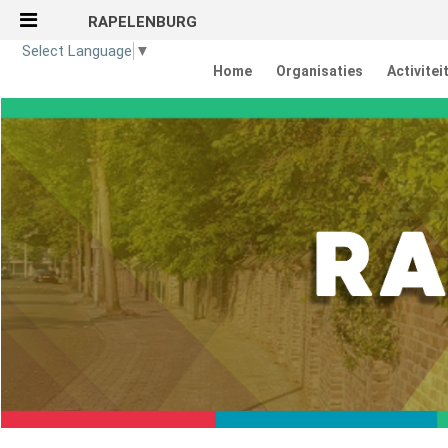
RAPELENBURG
Naar content
Select Language
▼
Home
Organisaties
Activitei
Home