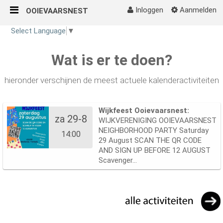
Inloggen
Aanmelden
OOIEVAARSNEST
Naar content
Select Language
▼
Home
Wat is er te doen?
hieronder verschijnen de meest actuele kalenderactiviteiten
Wijkfeest Ooievaarsnest:
za 29-8
WIJKVERENIGING OOIEVAARSNEST
NEIGHBORHOOD PARTY Saturday
14:00
29 August SCAN THE QR CODE
AND SIGN UP BEFORE 12 AUGUST
Scavenger...