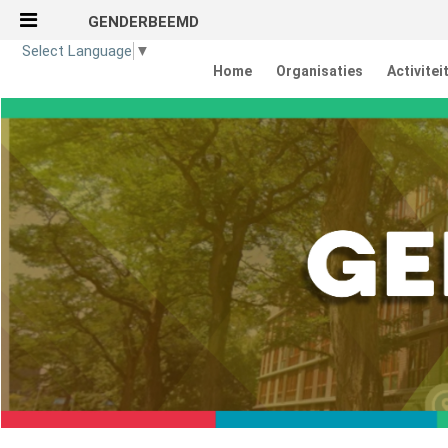
GENDERBEEMD
Naar content
Select Language
▼
Home
Organisaties
Activitei
Home