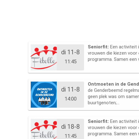
Seniorfit:
Een activiteit
di 11-8
vrouwen die kiezen voor 
programma. Samen een w
11:45
Ontmoeten in de Gen
di 11-8
de Genderbeemd regelma
geen plek was om same
14:00
buurtgenoten;...
Seniorfit:
Een activiteit
di 18-8
vrouwen die kiezen voor 
programma. Samen een w
11:45