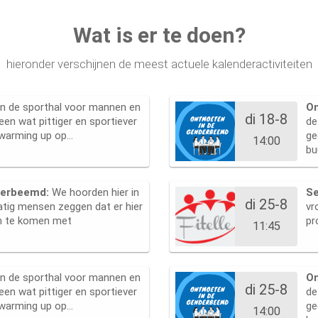
Wat is er te doen?
hieronder verschijnen de meest actuele kalenderactiviteiten
 in de sporthal voor mannen en
O
di 18-8
een wat pittiger en sportiever
de
arming up op...
ge
14:00
bu
derbeemd:
We hoorden hier in
Se
di 25-8
tig mensen zeggen dat er hier
vr
n te komen met
pr
11:45
 in de sporthal voor mannen en
O
di 25-8
een wat pittiger en sportiever
de
arming up op...
ge
14:00