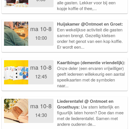
alle gasten. Lekker voor bij een
kopje koffie of thee,...
Huijskamer @Ontmoet en Groet:
ma 10-8
Een wekelijkse activiteit die gasten
samen brengt. Gezellig kletsen
10:00
onder het genot van een kop koffie.
Er wordt een...
Kaartbingo (dementie vriendelijk):
ma 10-8
Onze deler (een ervaren vrijwilliger)
geeft iedereen willekeurig een aantal
12:45
speelkaarten met de symbolen
naar...
Liederentafel @ Ontmoet en
ma 10-8
Groethuys:
Uw stem letterlijk en
figuurlijk laten horen? Doe dan mee
14:30
met de liederentafel. Samen met
andere ouderen de...