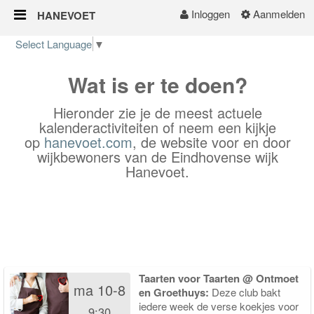
Inloggen
Aanmelden
HANEVOET
Naar content
Select Language
▼
Home
Wat is er te doen?
Hieronder zie je de meest actuele
kalenderactiviteiten of neem een kijkje
op
hanevoet.com
, de
website voor en door
wijkbewoners van de Eindhovense wijk
Hanevoet.
Taarten voor Taarten @ Ontmoet
ma 10-8
en Groethuys:
Deze club bakt
iedere week de verse koekjes voor
9:30