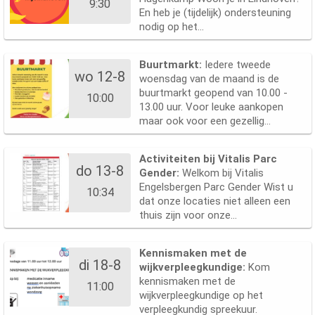
9:30
En heb je (tijdelijk) ondersteuning
nodig op het...
Buurtmarkt:
Iedere tweede
wo 12-8
woensdag van de maand is de
buurtmarkt geopend van 10.00 -
10:00
13.00 uur. Voor leuke aankopen
maar ook voor een gezellig...
Activiteiten bij Vitalis Parc
do 13-8
Gender:
Welkom bij Vitalis
Engelsbergen Parc Gender Wist u
10:34
dat onze locaties niet alleen een
thuis zijn voor onze...
Kennismaken met de
di 18-8
wijkverpleegkundige:
Kom
kennismaken met de
11:00
wijkverpleegkundige op het
verpleegkundig spreekuur.