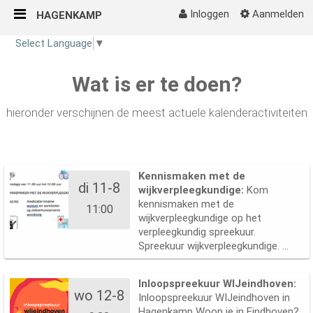
Inloggen
Aanmelden
HAGENKAMP
Naar content
Select Language
▼
Home
Wat is er te doen?
hieronder verschijnen de meest actuele kalenderactiviteiten
Kennismaken met de
di 11-8
wijkverpleegkundige:
Kom
kennismaken met de
11:00
wijkverpleegkundige op het
verpleegkundig spreekuur.
Spreekuur wijkverpleegkundige. ...
Inloopspreekuur WIJeindhoven:
wo 12-8
Inloopspreekuur WIJeindhoven in
Hagenkamp Woon je in Eindhoven?