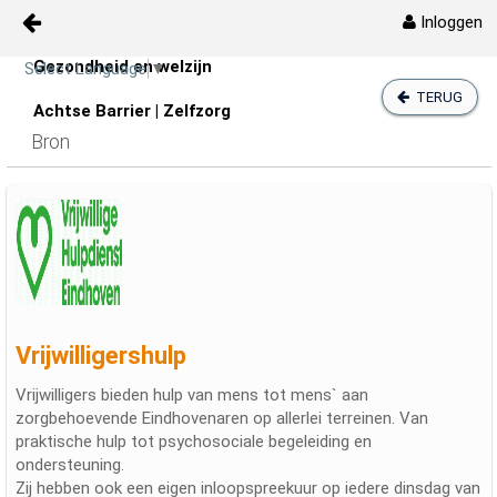
Inloggen
Gezondheid en welzijn
Naar content
Select Language
▼
Zelfzorg
TERUG
Achtse Barrier | Zelfzorg
Bron
Vrijwilligershulp
Vrijwilligers bieden hulp van mens tot mens` aan
zorgbehoevende Eindhovenaren op allerlei terreinen. Van
praktische hulp tot psychosociale begeleiding en
ondersteuning.
Zij hebben ook een eigen inloopspreekuur op iedere dinsdag van