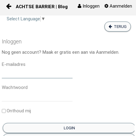
Inloggen
Aanmelden
ACHTSE BARRIER | Blogs
Naar content
Select Language
▼
Blogs
TERUG
Inloggen
Nog geen account? Maak er gratis een aan via Aanmelden.
E-mailadres
Wachtwoord
Onthoud mij
LOGIN