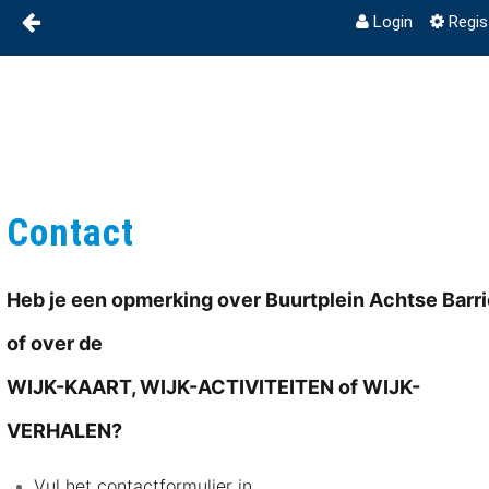
Login
Regis
BUURTPLEIN ACHTSE
Skip to Content
Activiteitenkalender
BARRIER
Contact
Privacy
Contact
Disclaimer
Heb je een opmerking over Buurtplein Achtse Barri
Wijkverhalen
of over de
Link in bio
WIJK-KAART, WIJK-ACTIVITEITEN of WIJK-
VERHALEN?
Vul het contactformulier in