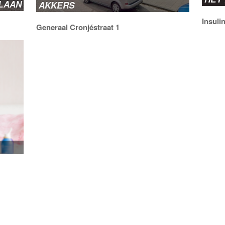
KLAAN
AKKERS
Insuli
Generaal Cronjéstraat 1
Op dez
huisart