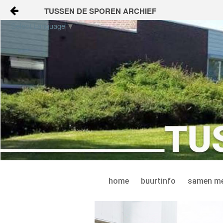
TUSSEN DE SPOREN ARCHIEF
Skip to Content
Select Language
▼
home
buurtinfo
samen met elkaar
gezondheid en welzijn
veilig en leefbaar
onderwijs en jeugd
home
buurtinfo
samen me
apps voor ons
KALENDER