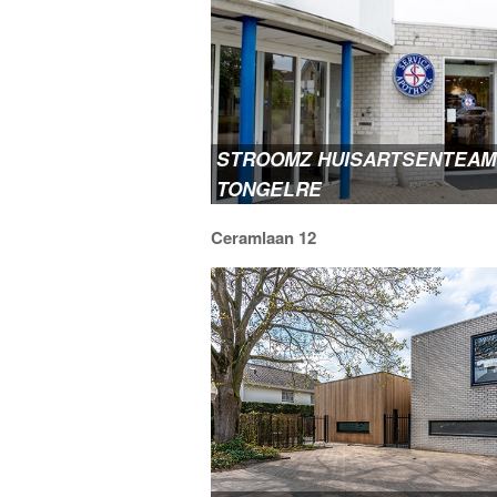
SOCIALE KAART
TONGELRE ONLINE
STROOMZ HUISARTSENTEAM
TONGELRE
Ceramlaan 12