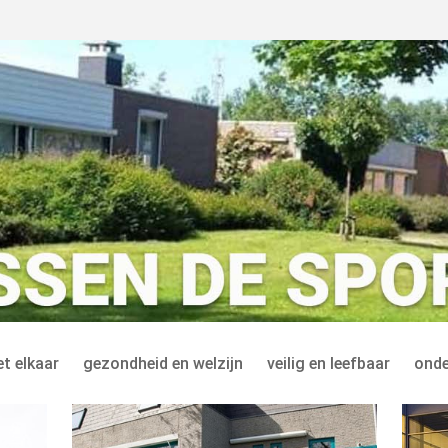
t elkaar
gezondheid en welzijn
veilig en leefbaar
onde