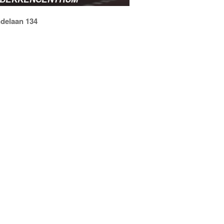
ndelaan 134
e pagina is een overzicht van
sen in Tongelre te vinden.