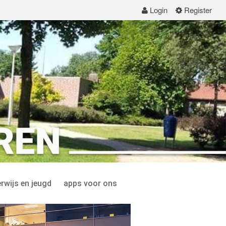
Login
Register
rwijs en jeugd
apps voor ons