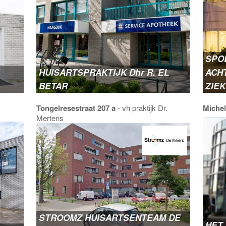
SPO
HUISARTSPRAKTIJK Dhr R. EL
ACH
BETAR
ZIE
Tongelresestraat 207 a
- vh praktijk Dr.
Miche
Mertens
STROOMZ HUISARTSENTEAM DE
HET