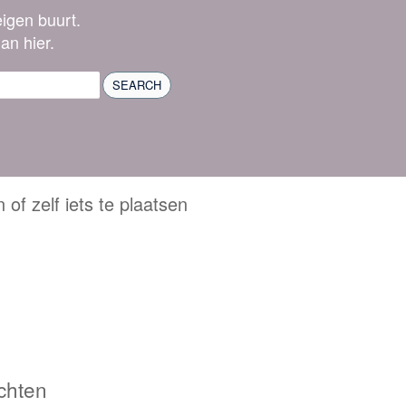
eigen buurt.
an hier.
SEARCH
f zelf iets te plaatsen
chten