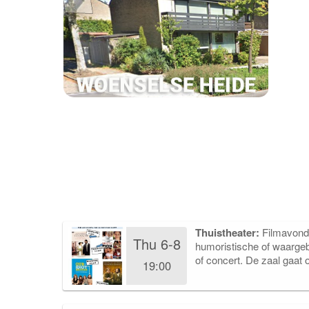
Thuistheater:
Filmavond
Thu 6-8
humoristische of waarge
of concert. De zaal gaat 
19:00