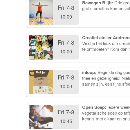
Bewegen Blijft:
Drie gro
Fri 7-8
gratis proefles komen vo
10:00
Creatief atelier Andro
Fri 7-8
Vind je het leuk om creat
te ontmoeten? Kom dan na
10:00
inloop:
Begin de dag goed
Fri 7-8
thee en gezelligheid! Nie
samen zijn, een fijne sfee
10:00
Open Soep:
Iedere week
Fri 7-8
vegetarische soep op taf
kennis met elkaar en onts
10:45