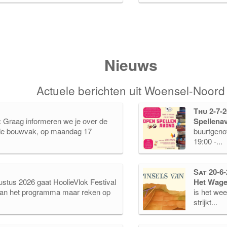
Nieuws
Actuele berichten uit Woensel-Noord
Thu 2-7-2
:
Graag informeren we je over de
Spellena
 de bouwvak, op maandag 17
buurtgenot
19:00 -...
Sat 20-6-
stus 2026 gaat HoolieVlok Festival
Het Wage
aan het programma maar reken op
is het wee
strijkt...