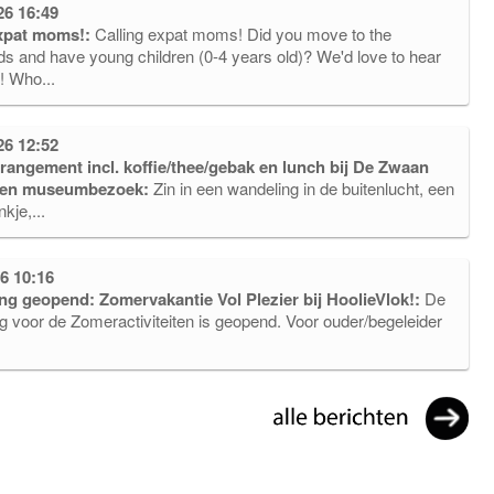
26 16:49
expat moms!:
Calling expat moms! Did you move to the
ds and have young children (0-4 years old)? We'd love to hear
! Who...
26 12:52
angement incl. koffie/thee/gebak en lunch bij De Zwaan
 en museumbezoek:
Zin in een wandeling in de buitenlucht, een
kje,...
6 10:16
ing geopend: Zomervakantie Vol Plezier bij HoolieVlok!:
De
ng voor de Zomeractiviteiten is geopend. Voor ouder/begeleider