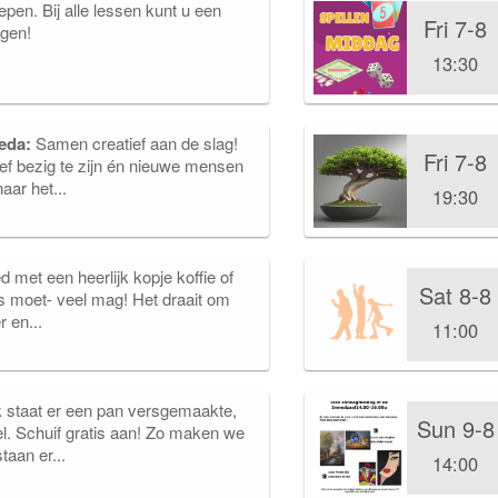
epen. Bij alle lessen kunt u een
Fri 7-8
lgen!
13:30
meda:
Samen creatief aan de slag!
Fri 7-8
ief bezig te zijn én nieuwe mensen
ar het...
19:30
 met een heerlijk kopje koffie of
Sat 8-8
ts moet- veel mag! Het draait om
r en...
11:00
 staat er een pan versgemaakte,
Sun 9-8
el. Schuif gratis aan! Zo maken we
taan er...
14:00