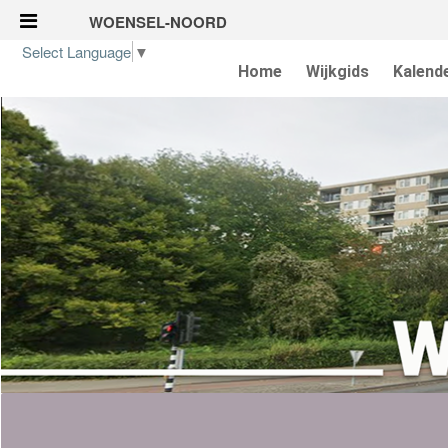
WOENSEL-NOORD
Skip to Content
Select Language
▼
Home
Wijkgids
Kalend
HOME
Wijkgids
Kalender
Nieuws