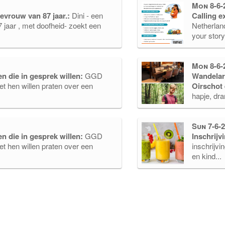
Mon 8-6-
vrouw van 87 jaar.:
Dini - een
Calling 
jaar , met doofheid- zoekt een
Netherlan
your story
Mon 8-6-
 die in gesprek willen:
GGD
Wandelarr
t hen willen praten over een
Oirschot
hapje, dran
Sun 7-6-2
 die in gesprek willen:
GGD
Inschrijv
t hen willen praten over een
inschrijvi
en kind...